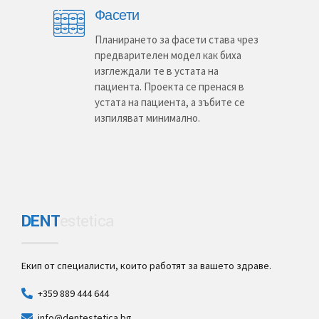
Фасети
Планирането за фасети става чрез
предварителен модел как биха
изглеждали те в устата на
пациента. Проекта се пренася в
устата на пациента, а зъбите се
изпиляват минимално.
DENT
estetica
Екип от специалисти, които работят за вашето здраве.
+359 889 444 644
info@dentestetica.bg