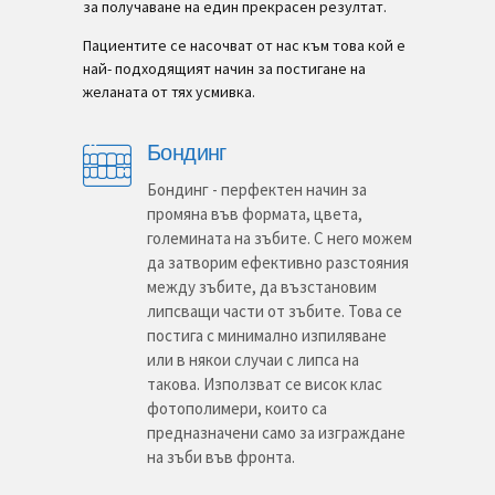
за получаване на един прекрасен резултат.
Пациентите се насочват от нас към това кой е
най- подходящият начин за постигане на
желаната от тях усмивка.
Бондинг
Бондинг - перфектен начин за
промяна във формата, цвета,
големината на зъбите. С него можем
да затворим ефективно разстояния
между зъбите, да възстановим
липсващи части от зъбите. Това се
постига с минимално изпиляване
или в някои случаи с липса на
такова. Използват се висок клас
фотополимери, които са
предназначени само за изграждане
на зъби във фронта.